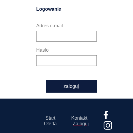
Logowanie
Adres e-mail
Hasło
zaloguj
Start
Kontakt
Oferta
Zaloguj