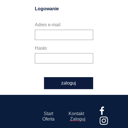
Logowanie
Adres e-mail
Hasło
zaloguj
Start
Kontakt
Oferta
Zaloguj