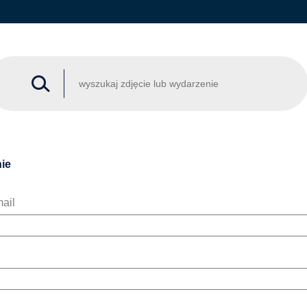
ie
ail