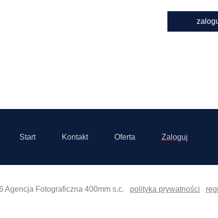
zalog
Start
Kontakt
Oferta
Zaloguj
6 Agencja Fotograficzna 400mm s.c.
polityka prywatności
reg