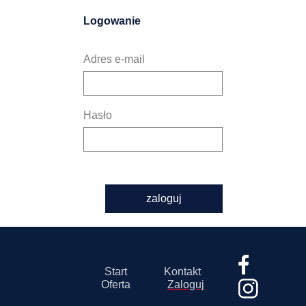
Logowanie
Adres e-mail
Hasło
zaloguj
Start
Kontakt
Oferta
Zaloguj