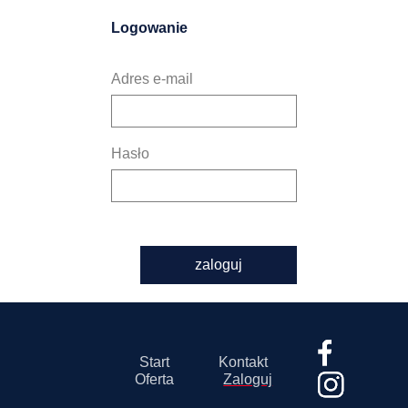
Logowanie
Adres e-mail
Hasło
zaloguj
Start
Kontakt
Oferta
Zaloguj