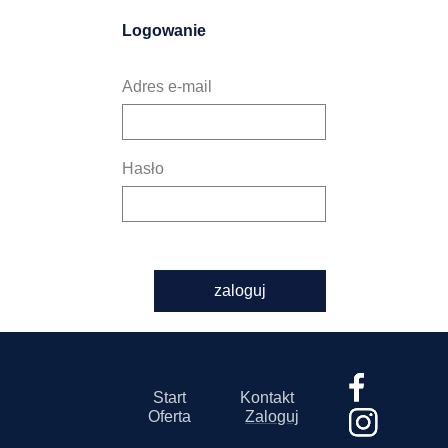
Logowanie
Adres e-mail
Hasło
zaloguj
Start
Kontakt
Oferta
Zaloguj