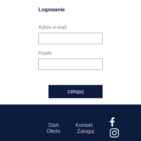
Logowanie
Adres e-mail
Hasło
zaloguj
Start
Kontakt
Oferta
Zaloguj