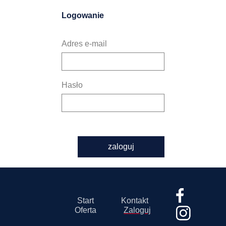
Logowanie
Adres e-mail
Hasło
zaloguj
Start
Kontakt
Oferta
Zaloguj