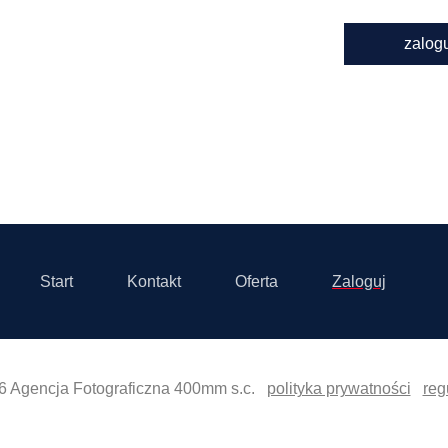
zalog
Start
Kontakt
Oferta
Zaloguj
6 Agencja Fotograficzna 400mm s.c.
polityka prywatności
reg