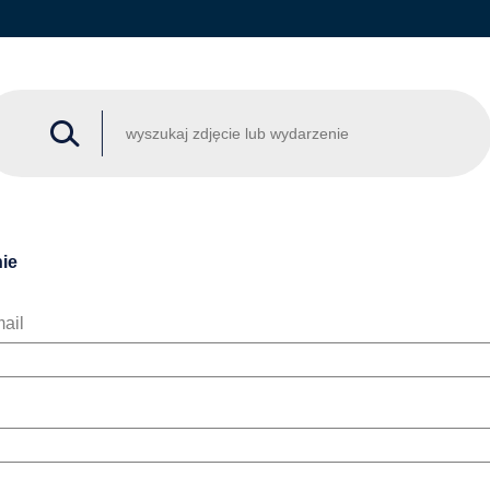
ie
ail