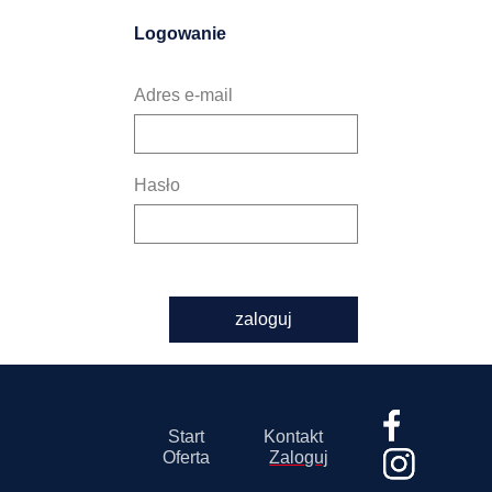
Logowanie
Adres e-mail
Hasło
zaloguj
Start
Kontakt
Oferta
Zaloguj