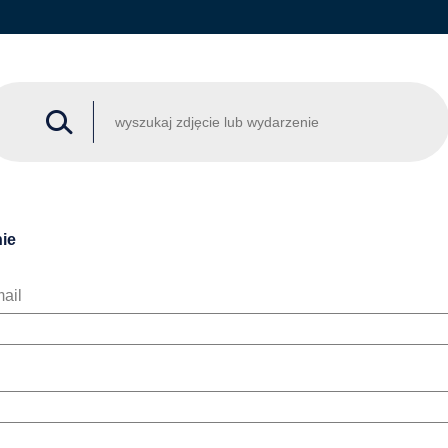
ie
ail