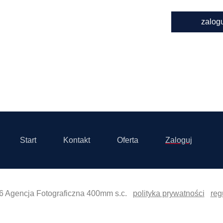
zalog
Start
Kontakt
Oferta
Zaloguj
6 Agencja Fotograficzna 400mm s.c.
polityka prywatności
reg