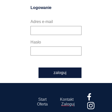
Logowanie
Adres e-mail
Hasło
zaloguj
Start
Kontakt
Oferta
Zaloguj