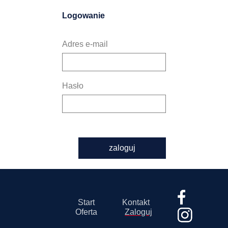
Logowanie
Adres e-mail
Hasło
zaloguj
Start
Kontakt
Oferta
Zaloguj