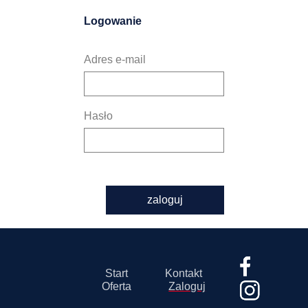
Logowanie
Adres e-mail
Hasło
zaloguj
Start
Kontakt
Oferta
Zaloguj