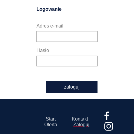
Logowanie
Adres e-mail
Hasło
zaloguj
Start
Kontakt
Oferta
Zaloguj