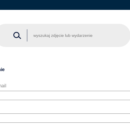
ie
ail