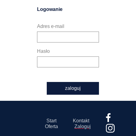
Logowanie
Adres e-mail
Hasło
zaloguj
Start
Kontakt
Oferta
Zaloguj