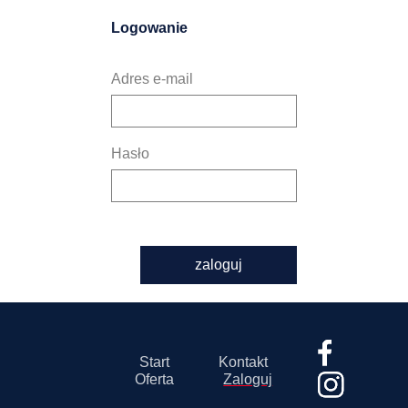
Logowanie
Adres e-mail
Hasło
zaloguj
Start
Kontakt
Oferta
Zaloguj