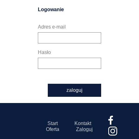
Logowanie
Adres e-mail
Hasło
zaloguj
Start
Kontakt
Oferta
Zaloguj