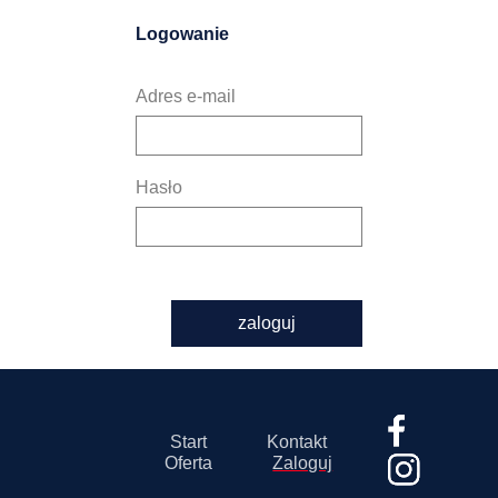
Logowanie
Adres e-mail
Hasło
zaloguj
Start
Kontakt
Oferta
Zaloguj