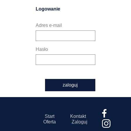
Logowanie
Adres e-mail
Hasło
zaloguj
Start
Kontakt
Oferta
Zaloguj