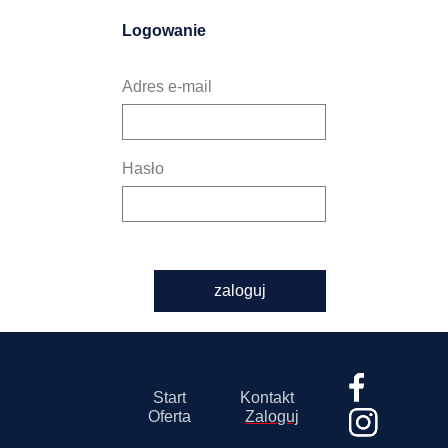
Logowanie
Adres e-mail
Hasło
zaloguj
Start
Kontakt
Oferta
Zaloguj