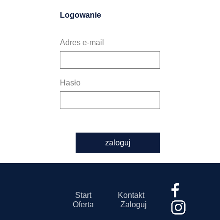
Logowanie
Adres e-mail
Hasło
zaloguj
Start
Kontakt
Oferta
Zaloguj