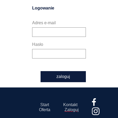
Logowanie
Adres e-mail
Hasło
zaloguj
Start
Kontakt
Oferta
Zaloguj