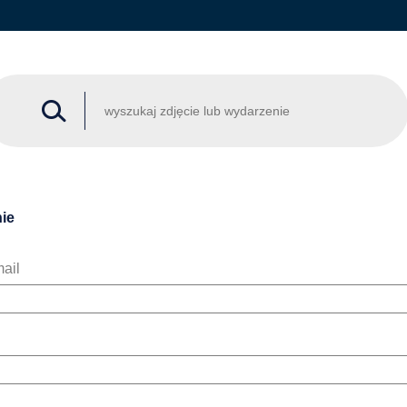
ie
ail