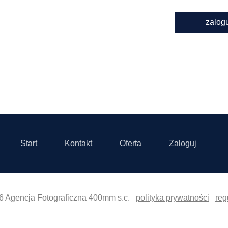
zalog
Start
Kontakt
Oferta
Zaloguj
6 Agencja Fotograficzna 400mm s.c.
polityka prywatności
reg