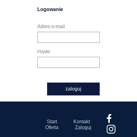
Logowanie
Adres e-mail
Hasło
zaloguj
Start
Kontakt
Oferta
Zaloguj