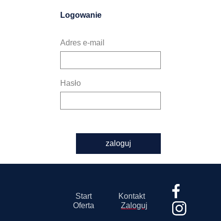
Logowanie
Adres e-mail
Hasło
zaloguj
Start
Kontakt
Oferta
Zaloguj