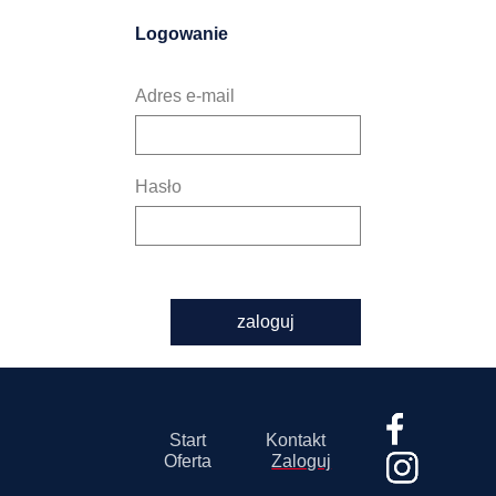
Logowanie
Adres e-mail
Hasło
zaloguj
Start
Kontakt
Oferta
Zaloguj