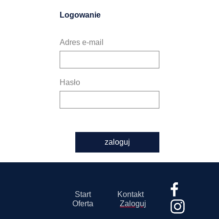
Logowanie
Adres e-mail
Hasło
zaloguj
Start
Kontakt
Oferta
Zaloguj