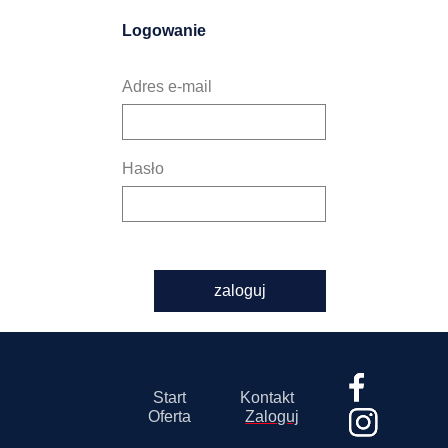
Logowanie
Adres e-mail
Hasło
zaloguj
Start
Kontakt
Oferta
Zaloguj