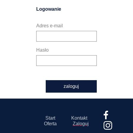
Logowanie
Adres e-mail
Hasło
zaloguj
Start
Kontakt
Oferta
Zaloguj