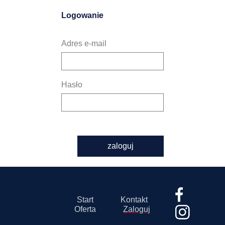
Logowanie
Adres e-mail
Hasło
zaloguj
Start
Kontakt
Oferta
Zaloguj