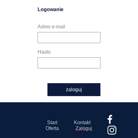
Logowanie
Adres e-mail
Hasło
zaloguj
Start
Kontakt
Oferta
Zaloguj