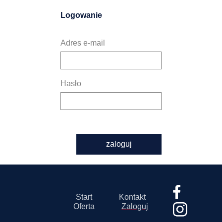
Logowanie
Adres e-mail
Hasło
zaloguj
Start
Kontakt
Oferta
Zaloguj