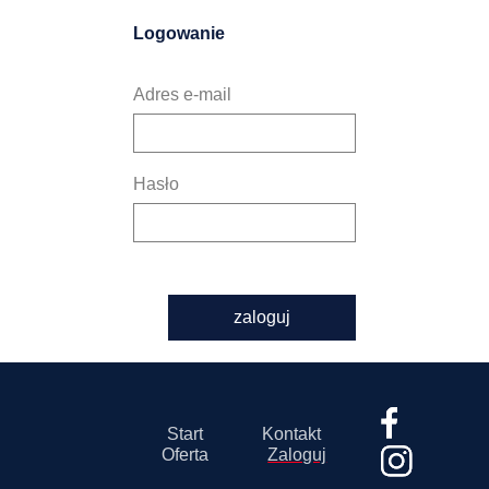
Logowanie
Adres e-mail
Hasło
zaloguj
Start
Kontakt
Oferta
Zaloguj