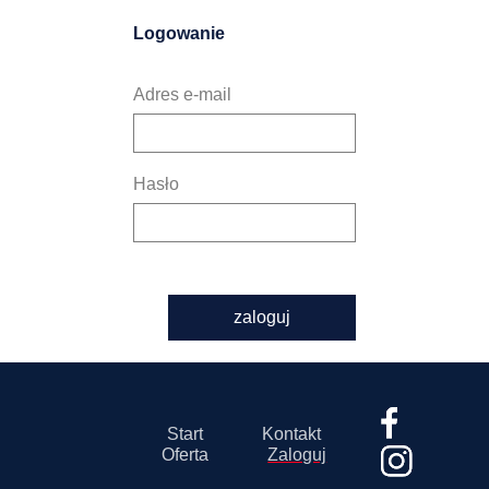
Logowanie
Adres e-mail
Hasło
zaloguj
Start
Kontakt
Oferta
Zaloguj