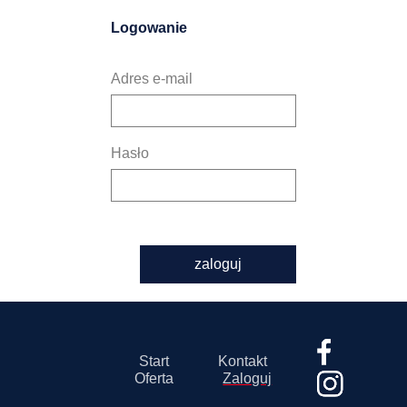
Logowanie
Adres e-mail
Hasło
zaloguj
Start
Kontakt
Oferta
Zaloguj