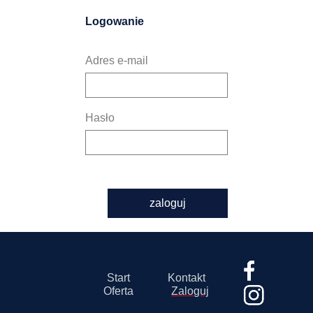
Logowanie
Adres e-mail
Hasło
zaloguj
Start
Kontakt
Oferta
Zaloguj