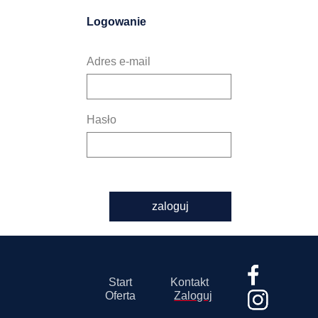
Logowanie
Adres e-mail
Hasło
zaloguj
Start
Kontakt
Oferta
Zaloguj