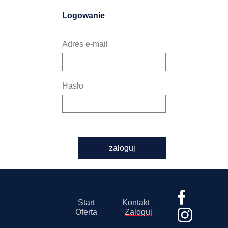
Logowanie
Adres e-mail
Hasło
zaloguj
Start
Kontakt
Oferta
Zaloguj