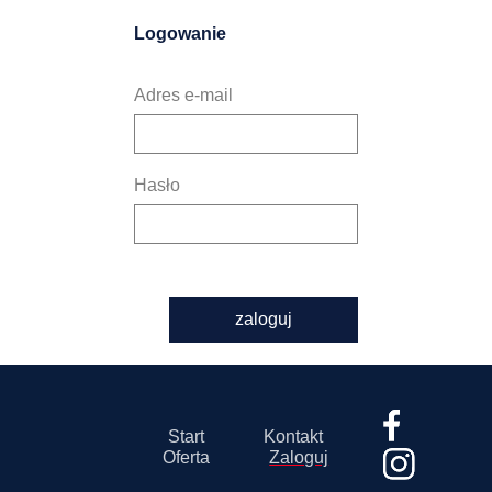
Logowanie
Adres e-mail
Hasło
zaloguj
Start
Kontakt
Oferta
Zaloguj