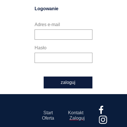
Logowanie
Adres e-mail
Hasło
zaloguj
Start
Kontakt
Oferta
Zaloguj