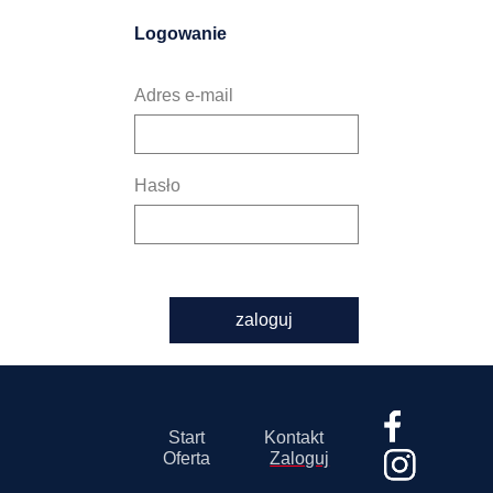
Logowanie
Adres e-mail
Hasło
zaloguj
Start
Kontakt
Oferta
Zaloguj