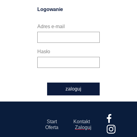
Logowanie
Adres e-mail
Hasło
zaloguj
Start
Kontakt
Oferta
Zaloguj