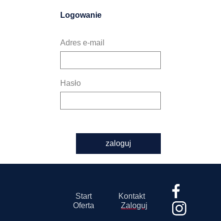
Logowanie
Adres e-mail
Hasło
zaloguj
Start
Kontakt
Oferta
Zaloguj