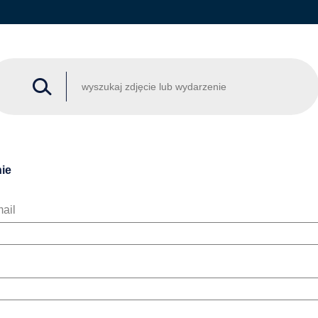
ie
ail