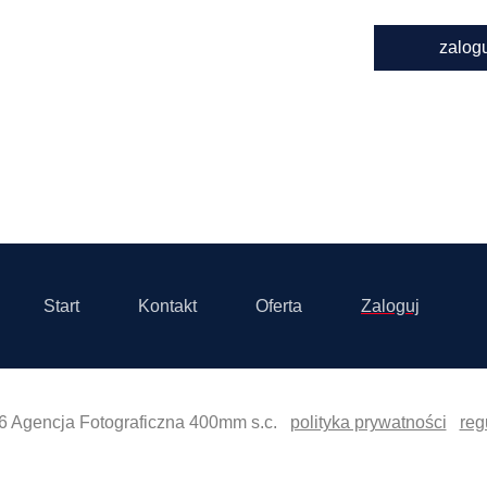
zalog
Start
Kontakt
Oferta
Zaloguj
6 Agencja Fotograficzna 400mm s.c.
polityka prywatności
reg