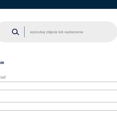
ie
ail