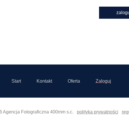
zalog
Start
Kontakt
Oferta
Zaloguj
6 Agencja Fotograficzna 400mm s.c.
polityka prywatności
reg