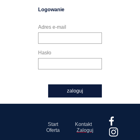
Logowanie
Adres e-mail
Hasło
zaloguj
Start
Kontakt
Oferta
Zaloguj