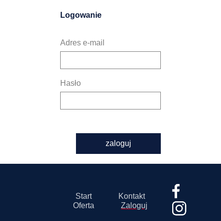
Logowanie
Adres e-mail
Hasło
zaloguj
Start
Kontakt
Oferta
Zaloguj