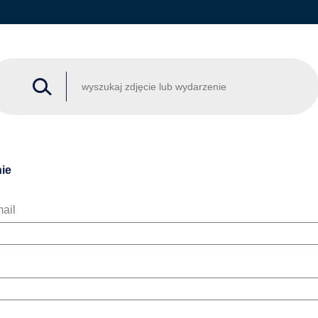
ie
ail