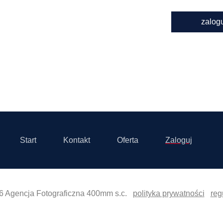
zalog
Start
Kontakt
Oferta
Zaloguj
6 Agencja Fotograficzna 400mm s.c.
polityka prywatności
reg